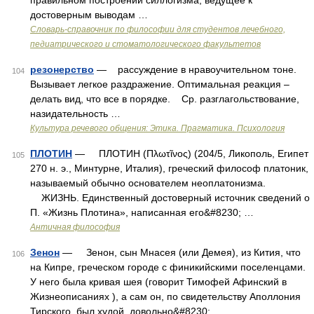
правильном построении силлогизма, ведущее к
достоверным выводам …
Словарь-справочник по философии для студентов лечебного,
педиатрического и стоматологического факультетов
резонерство
— рассуждение в нравоучительном тоне.
104
Вызывает легкое раздражение. Оптимальная реакция –
делать вид, что все в порядке. Ср. разглагольствование,
назидательность …
Культура речевого общения: Этика. Прагматика. Психология
ПЛОТИН
— ПЛОТИН (Πλωτῖνος) (204/5, Ликополь, Египет
105
270 н. э., Минтурне, Италия), греческий философ платоник,
называемый обычно основателем неоплатонизма.
ЖИЗНЬ. Единственный достоверный источник сведений о
П. «Жизнь Плотина», написанная его&#8230; …
Античная философия
Зенон
— Зенон, сын Мнасея (или Демея), из Кития, что
106
на Кипре, греческом городе с финикийскими поселенцами.
У него была кривая шея (говорит Тимофей Афинский в
Жизнеописаниях ), а сам он, по свидетельству Аполлония
Тирского, был худой, довольно&#8230; …