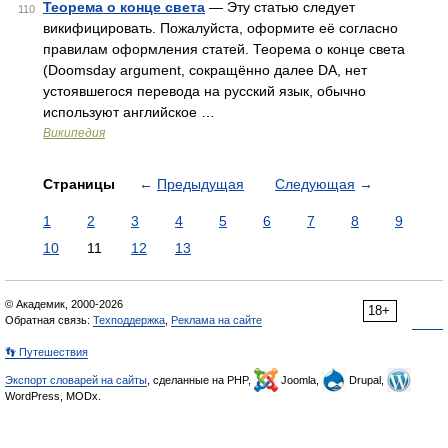
Теорема о конце света
— Эту статью следует
110
викифицировать. Пожалуйста, оформите её согласно
правилам оформления статей. Теорема о конце света
(Doomsday argument, сокращённо далее DA, нет
устоявшегося перевода на русский язык, обычно
используют английское …
Википедия
Страницы
←
Предыдущая
Следующая
→
1
2
3
4
5
6
7
8
9
10
11
12
13
© Академик, 2000-2026
18+
Обратная связь:
Техподдержка
,
Реклама на сайте
👣 Путешествия
Экспорт словарей на сайты
, сделанные на PHP,
Joomla,
Drupal,
WordPress, MODx.