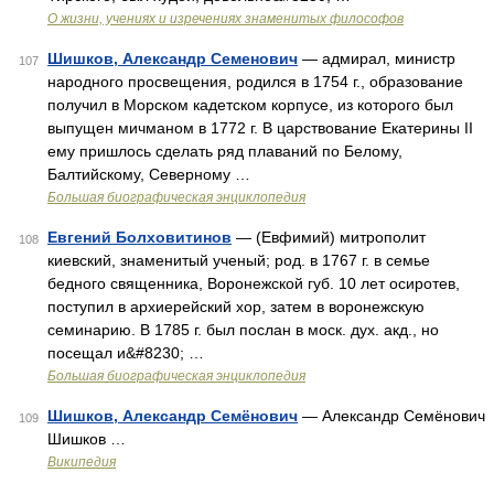
О жизни, учениях и изречениях знаменитых философов
Шишков, Александр Семенович
— адмирал, министр
107
народного просвещения, родился в 1754 г., образование
получил в Морском кадетском корпусе, из которого был
выпущен мичманом в 1772 г. В царствование Екатерины II
ему пришлось сделать ряд плаваний по Белому,
Балтийскому, Северному …
Большая биографическая энциклопедия
Евгений Болховитинов
— (Евфимий) митрополит
108
киевский, знаменитый ученый; род. в 1767 г. в семье
бедного священника, Воронежской губ. 10 лет осиротев,
поступил в архиерейский хор, затем в воронежскую
семинарию. В 1785 г. был послан в моск. дух. акд., но
посещал и&#8230; …
Большая биографическая энциклопедия
Шишков, Александр Семёнович
— Александр Семёнович
109
Шишков …
Википедия